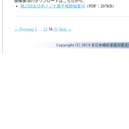
開催要項のダウンロードはこちらから。
第25回全日本メジナ選手権開催要項
（PDF：207KB）
Posts
← Previous
1
…
33
34
35
Next →
navigation