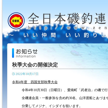
秋季大会の開催決定
2022年10月17日
令和4年度 四国支部秋季大会
令和4年10月30日（日曜日）、愛南町「武者泊」の磯で
全磯連会員・一般参加を含め約30名、山洋渡船とあづま
分乗してメジナ、イシダイを狙います。